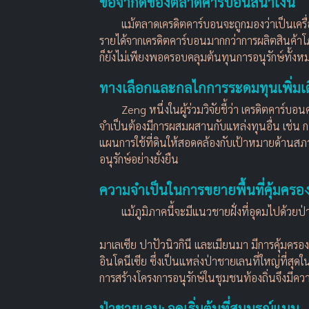
ข้อจำกัดของตลาดคาร์บอนสีน้ำเงิน
แม้ตลาดเครดิตคาร์บอนจะถูกมองว่าเป็นเครื่อ
รายได้จากเครดิตคาร์บอนมากกว่าการผลิตสินค้าโภคภ
ก็ยังไม่เพียงพอครอบคลุมต้นทุนการอนุรักษ์ทั้งห
ทางเลือกและกลไกการระดมทุนเพิ่มเต
Zeng หนึ่งในผู้ร่วมวิจัยชี้ว่า เครดิตคาร์
จำเป็นต้องมีการผสมผสานกับแหล่งทุนอื่น เช่น
แผนการใช้ที่ดินให้สอดคล้องกับเป้าหมายด้านสภาพ
อนุรักษ์อย่างยั่งยืน
ความจำเป็นในการขยายพื้นที่คุ้มครอ
แม้ภูมิภาคนี้จะมีแนวชายฝั่งที่อุดมไปด้ว
มาเลเซีย ปาปัวนิวกินี และเมียนมา มีการคุ้มครอ
อินโดนีเซีย ซึ่งเป็นแหล่งป่าชายเลนที่ใหญ่ที่สุ
การสร้างโครงการอนุรักษ์ในชุมชนท้องถิ่นจึงมีคว
ป่าชายเลน: จุดเริ่มต้นที่สมบูรณ์แบบ