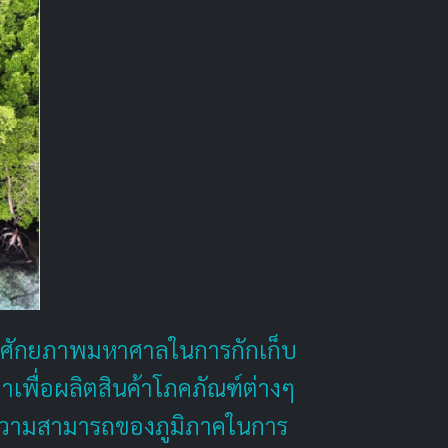
ะมีศักยภาพมหาศาลในการกักเก็บ
าเพื่อผลิตสินค้าโภคภัณฑ์ต่างๆ
อความสามารถของภูมิภาคในการ