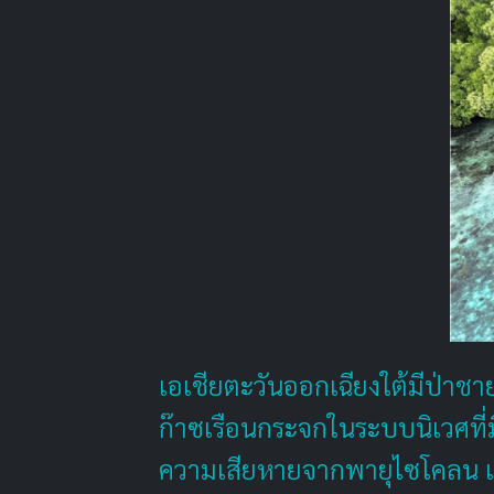
เอเชียตะวันออกเฉียงใต้มีป่า
ก๊าซเรือนกระจกในระบบนิเวศที่ม
ความเสียหายจากพายุไซโคลน แล