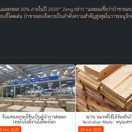
ี่ดินและทะเล 30% ภายในปี 2030” Zeng กล่าว “และผมเชื่อว่าป่าชายเลนค
นที่โดดเด่น ป่าชายเลนจึงควรเป็นลำดับความสำคัญสูงสุดในวาระอนุรักษ
จีนแซงเยอรมนีขึ้นเป็นผู้นำการส่งออก
AFPA รณรงค์ใช้ไม้ท้องถิ่น
เทคโนโลยีงานไม้ของโลก
`Australian Made` หนุนเศรษ
แวดล้อม
0 พ.ค. 2025
20 พ.ค. 2025