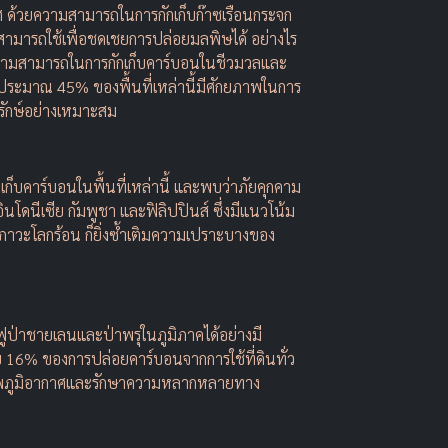
ศ ด้วยความสามารถในการกักเก็บก๊าซเรือนกระจก
 ๆ สามารถใช้เพื่อชดเชยการปล่อยมลพิษได้ อย่างไร
 ความสามารถในการกักเก็บคาร์บอนในชีวมวลและ
ยประมาณ 45% ของพื้นที่เหล่านี้มีศักยภาพในการ
ุรักษ์อย่างเหมาะสม
็บคาร์บอนในพื้นที่เหล่านี้ และพบว่าภัยคุกคาม
โดนีเซีย กัมพูชา และฟิลิปปินส์ ซึ่งมีแนวโน้ม
ากภาวะโลกร้อน ก็ยิ่งซ้ำเติมความเปราะบางของ
ป่าชายเลนและป่าพรุในภูมิภาคได้อย่างมี
ับ 16% ของการปล่อยคาร์บอนจากการใช้ที่ดินทั่ว
สภาพภูมิอากาศและรักษาความหลากหลายทาง