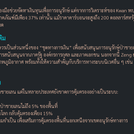
งมือช่วยจัดหาเงินทุนเพื่อการอนุรักษ์ แต่จากการวิเคราะห์ของ Kwan พบว
ัณฑ์มีเพียง 37% เท่านั้น แม้ราคาคาร์บอนจะสูงถึง 200 ดอลลาร์สหรัฐฯ ต
มด
ิม
บอนควรเป็นส่วนหนึ่งของ “ชุดทางการเงิน” เพื่อสนับสนุนการอนุรักษ์ป่าชาย
 การสนับสนุนจากภาครัฐ องค์กรการกุศล และภาคเอกชน นอกจากนี้ Zeng
ภูมิอากาศ พร้อมทั้งให้ความสำคัญกับบริการทางระบบนิเวศอื่น ๆ เช่น กา
ง
ยป่าชายเลน แต่ในหลายประเทศยังขาดการคุ้มครองอย่างเป็นระบบ:
งป่าชายเลนไม่ถึง 5% ของพื้นที่
ดในโลก กลับคุ้มครองเพียง 15%
ามจำเป็น เพื่อเสริมการคุ้มครองพื้นที่นอกเหนือจากเขตอนุรักษ์ทางการ