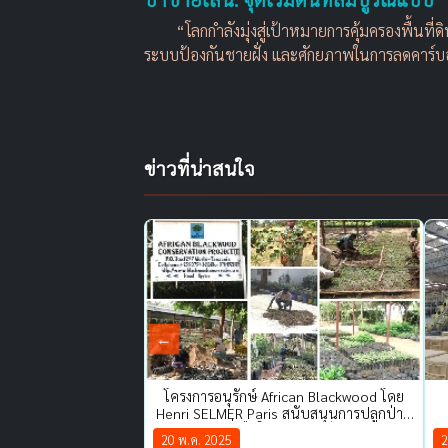
“โลกกำลังมุ่งสู่เป้าหมายการคุ้มครองพื้นท
ระบบป้องกันชายฝั่ง และศักยภาพในการลดคาร์บอ
ข่าวที่น่าสนใจ
←
โครงการอนุรักษ์ African Blackwood โดย
Henri SELMER Paris สนับสนุนการปลูกป่าที่
ยั่งยืนในแทนซาเนีย
20 พ.ค. 2025
2