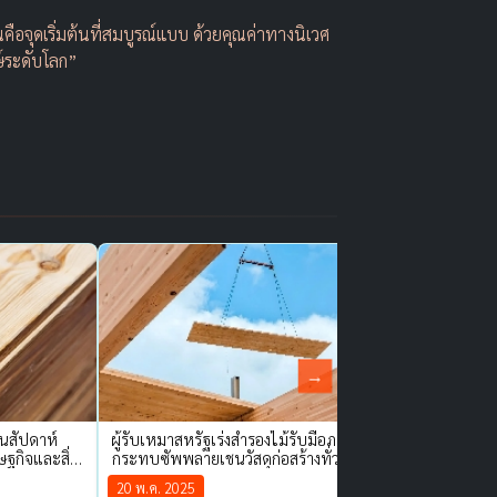
ือจุดเริ่มต้นที่สมบูรณ์แบบ ด้วยคุณค่าทางนิเวศ
์ระดับโลก”
→
ในสัปดาห์
ผู้รับเหมาสหรัฐเร่งสำรองไม้รับมือภาษีทรัมป์
นักลงทุนแห
ฐกิจและสิ่ง
กระทบซัพพลายเชนวัสดุก่อสร้างทั่วประเทศ
ใหม่ของกา
20 พ.ค. 2025
19 พ.ค. 20