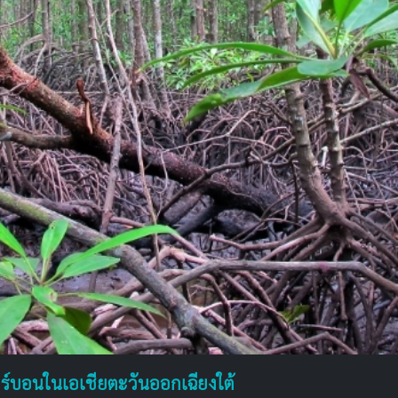
ร์บอนในเอเชียตะวันออกเฉียงใต้