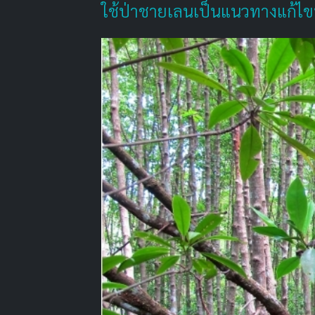
ใช้ป่าชายเลนเป็นแนวทางแก้ไ