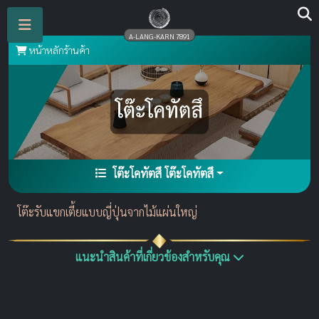
A-LANG-KARN 7891
หน้าหลักร้านค้า
โต๊ะโคทัตสึ โต๊ะโคทัตสึ
โต๊ะรับแขกเตี้ยแบบญี่ปุ่นจากไม้แผ่นใหญ่
แนะนำสินค้าที่เกี่ยวข้องสำหรับคุณ