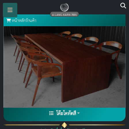
A-LANG-KARN 7891
หน้าหลักร้านค้า
โต๊ะโคทัตสึ