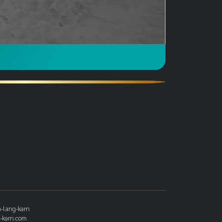
-lang-karn
g-karn.com